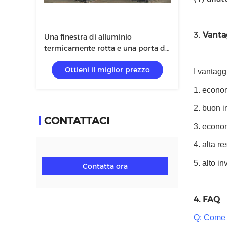
3.
Vanta
Una finestra di alluminio
termicamente rotta e una porta di
60 serie per la villa con vetro
Ottieni il miglior prezzo
temperato 5+12A+5mm
I vantagg
1. econom
2. buon i
CONTATTACI
3. econo
4. alta r
5. alto i
Contatta ora
4. FAQ
Q: Come c