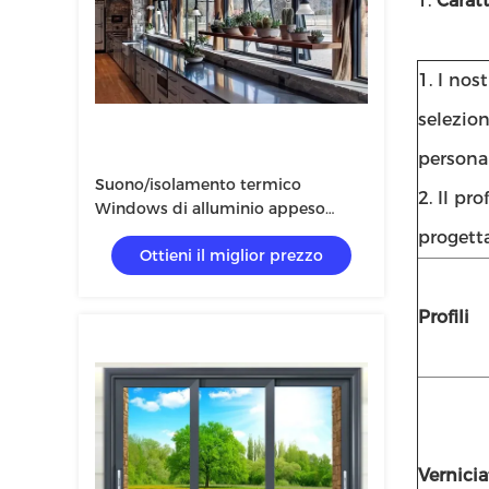
1.
Caratt
1. I no
selezio
personal
Suono/isolamento termico
2. Il pr
Windows di alluminio appeso
superiore
progett
Ottieni il miglior prezzo
Profili
Vernicia