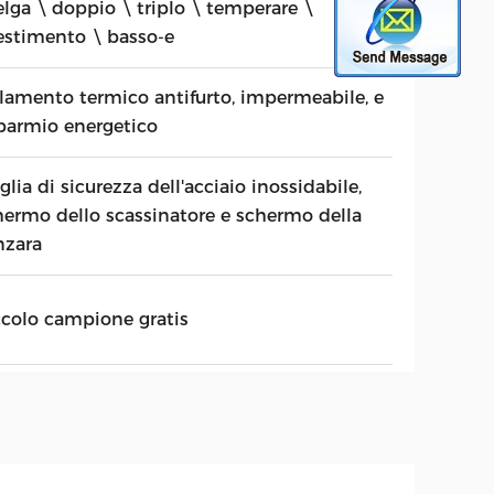
elga \ doppio \ triplo \ temperare \
vestimento \ basso-e
olamento termico antifurto, impermeabile, e
sparmio energetico
lia di sicurezza dell'acciaio inossidabile,
hermo dello scassinatore e schermo della
nzara
ccolo campione gratis