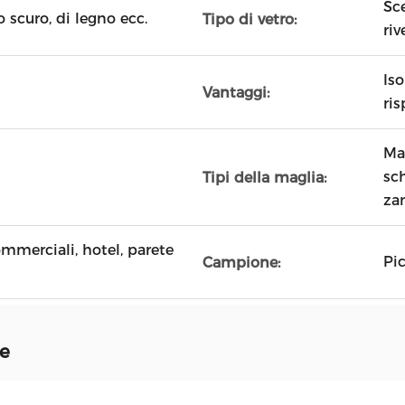
Sc
 scuro, di legno ecc.
Tipo di vetro:
ri
Is
Vantaggi:
ri
Mag
sc
Tipi della maglia:
za
ommerciali, hotel, parete
Pi
Campione:
ne