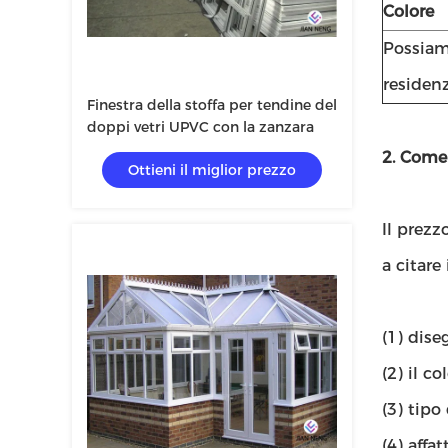
Colore
Possiamo
residenz
Finestra della stoffa per tendine del
doppi vetri UPVC con la zanzara
2. Come
Ottieni il miglior prezzo
Il prezz
a citare 
(1) dise
(2) il c
(3) tipo
(4) affat