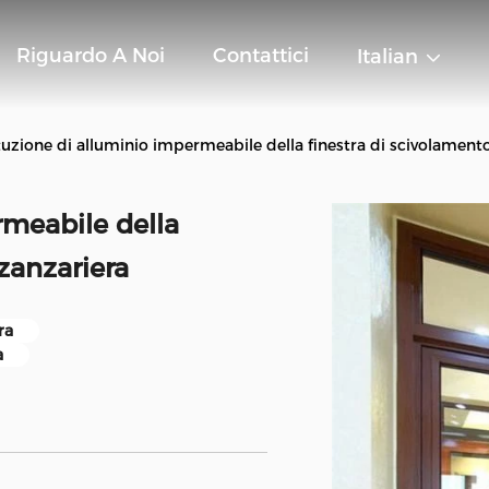
Riguardo A Noi
Contattici
Italian
tuzione di alluminio impermeabile della finestra di scivolamento
rmeabile della
 zanzariera
ra
a