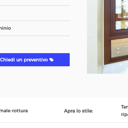
minio
Chiedi un preventivo
Ten
male-rottura
Apra lo stile:
rip