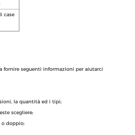
a
di case
a fornire seguenti informazioni per aiutarci
ni, la quantità ed i tipi;
este scegliere;
o o doppio;