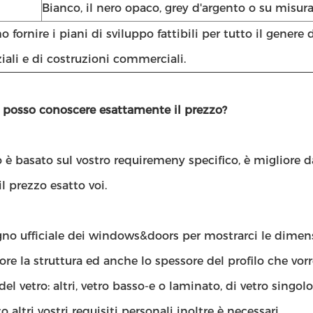
Bianco, il nero opaco, grey d'argento o su misur
 fornire i piani di sviluppo fattibili per tutto il genere 
iali e di costruzioni commerciali.
 posso conoscere esattamente il prezzo?
o è basato sul vostro requiremeny specifico, è migliore d
il prezzo esatto voi.
gno ufficiale dei windows&doors per mostrarci le dimensio
olore la struttura ed anche lo spessore del profilo che vorr
 del vetro: altri, vetro basso-e o laminato, di vetro singol
to altri vostri requisiti personali inoltre è necessari.