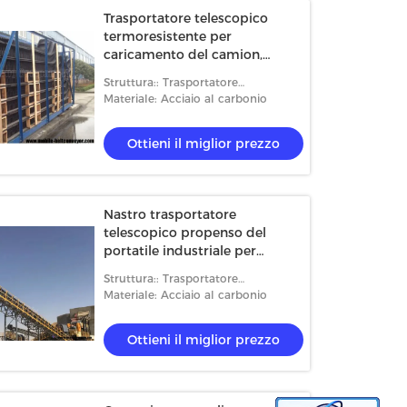
Trasportatore telescopico
termoresistente per
caricamento del camion,
trasportatore portatile a basso
Struttura:: Trasportatore
rumore della pendenza
telescopico
Materiale: Acciaio al carbonio
Ottieni il miglior prezzo
Nastro trasportatore
telescopico propenso del
portatile industriale per
l'impianto di frantumazione di
Struttura:: Trasportatore
pietra
telescopico
Materiale: Acciaio al carbonio
Ottieni il miglior prezzo