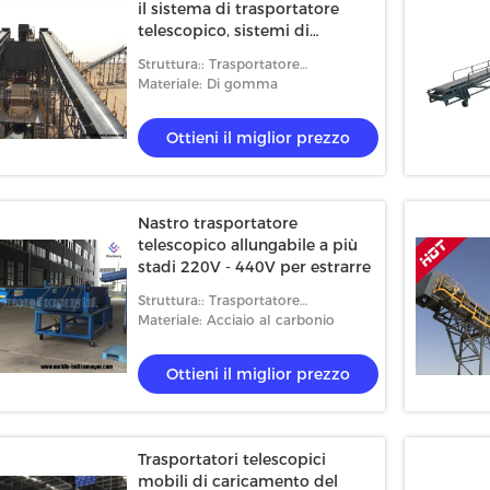
il sistema di trasportatore
telescopico, sistemi di
trasportatore portatili con
Struttura:: Trasportatore
grande capacità di trasporto
telescopico
Materiale: Di gomma
Ottieni il miglior prezzo
Nastro trasportatore
telescopico allungabile a più
stadi 220V - 440V per estrarre
Struttura:: Trasportatore
telescopico
Materiale: Acciaio al carbonio
Ottieni il miglior prezzo
Trasportatori telescopici
mobili di caricamento del