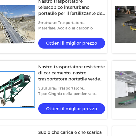
Nastro trasportatore
telescopico interurbano
portatile per il fertilizzante del
carbone
Struttura:: Trasportatore
telescopico
Materiale: Acciaio al carbonio
Ottieni il miglior prezzo
Nastro trasportatore resistente
di caricamento, nastro
trasportatore portatile verde
per le scale
Struttura:: Trasportatore
telescopico
Tipo: Cinghia della pendenza o
della stecca
Ottieni il miglior prezzo
Suolo che carica e che scarica