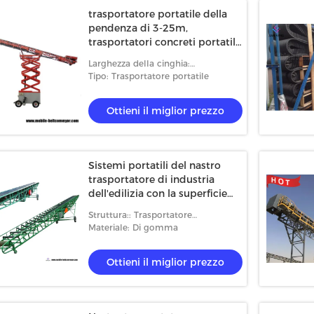
trasportatore portatile della
pendenza di 3-25m,
trasportatori concreti portatili
con ascensore idraulico
Larghezza della cinghia:
500/550/650/800/1000mm
Tipo: Trasportatore portatile
Ottieni il miglior prezzo
Sistemi portatili del nastro
trasportatore di industria
dell'edilizia con la superficie
regolare della cinghia
Struttura:: Trasportatore
telescopico
Materiale: Di gomma
Ottieni il miglior prezzo