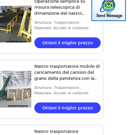
Operazione semplice su
misura telescopica di
dimensione del nastro
trasportatore di maneggio del
Struttura:: Trasportatore
materiale alla rinfusa
telescopico
Materiale: Acciaio al carbonio
Ottieni il miglior prezzo
Nastro trasportatore mobile di
caricamento del camion del
grano della pendenza con la
grande immersione e l'angolo
Struttura:: Trasportatore
ripido
telescopico
Materiale: Acciaio al carbonio
Ottieni il miglior prezzo
Nastro trasportatore