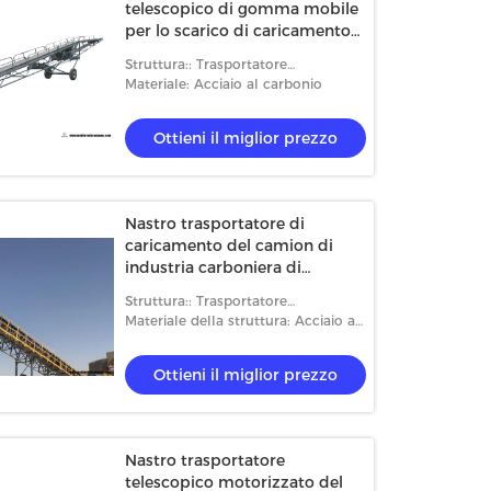
telescopico di gomma mobile
per lo scarico di caricamento
del contenitore di 20ft 40ft
Struttura:: Trasportatore
telescopico
Materiale: Acciaio al carbonio
Ottieni il miglior prezzo
Nastro trasportatore di
caricamento del camion di
industria carboniera di
estrazione mineraria, alto
Struttura:: Trasportatore
nastro trasportatore di
telescopico
Materiale della struttura: Acciaio al
caricamento del carico
carbonio
Ottieni il miglior prezzo
Nastro trasportatore
telescopico motorizzato del