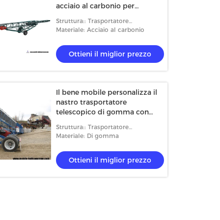
acciaio al carbonio per
l'elevamento le borse e dei
Struttura:: Trasportatore
cartoni
telescopico
Materiale: Acciaio al carbonio
Ottieni il miglior prezzo
Il bene mobile personalizza il
nastro trasportatore
telescopico di gomma con
altezza regolabile
Struttura:: Trasportatore
telescopico
Materiale: Di gomma
Ottieni il miglior prezzo