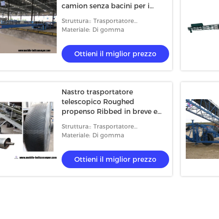
camion senza bacini per i
pacchetti delle borse dei
Struttura:: Trasportatore
contenitori di cartoni
telescopico
Materiale: Di gomma
Ottieni il miglior prezzo
Nastro trasportatore
telescopico Roughed
propenso Ribbed in breve e
distanze lunghe
Struttura:: Trasportatore
telescopico
Materiale: Di gomma
Ottieni il miglior prezzo