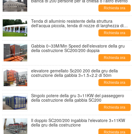
bianca di 200 persone per la chiesa o l'altro evento
Richiesta ora
Tenda di alluminio resistente della struttura
dell'acqua piccola, tenda di nozze di larghezza di
12m
Richiesta ora
Gabbia 0~33M/Min Speed dell'elevatore della gru
della costruzione SC200/200 doppia
Richiesta ora
elevatore gemellato Sc200 200 della gru della
costruzione della gabbia 3×1.5×2.2 di 50m
Richiesta ora
Singolo potere della gru 3×11KW del passeggero
della costruzione della gabbia SC200
Richiesta ora
Il doppio SC200/200 ingabbia l'elevatore 3×11KW
della gru della costruzione
Richiesta ora