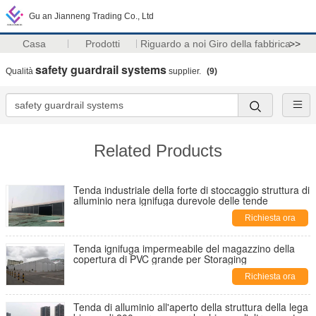
Gu an Jianneng Trading Co., Ltd
Casa
Prodotti
Riguardo a noi
Giro della fabbrica
>>
safety guardrail systems
Qualità
supplier.
(9)
Related Products
Tenda industriale della forte di stoccaggio struttura di
alluminio nera ignifuga durevole delle tende
Richiesta ora
Tenda ignifuga impermeabile del magazzino della
copertura di PVC grande per Storaging
Richiesta ora
Tenda di alluminio all'aperto della struttura della lega