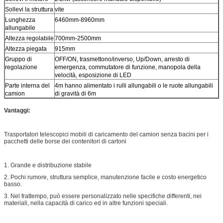
Sollevi la struttura
vite
Lunghezza
6460mm-8960mm
allungabile
Altezza regolabile
700mm-2500mm
Altezza piegata
915mm
Gruppo di
OFF/ON, trasmettono/inverso, Up/Down, arresto di
regolazione
emergenza, commutatore di funzione, manopola della
velocità, esposizione di LED
Parte interna del
4m hanno alimentato i rulli allungabili o le ruote allungabili
camion
di gravità di 6m
Vantaggi:
Trasportatori telescopici mobili di caricamento del camion senza bacini per i
pacchetti delle borse dei contenitori di cartoni
1. Grande e distribuzione stabile
2. Pochi rumore, struttura semplice, manutenzione facile e costo energetico
basso.
3. Nel frattempo, può essere personalizzato nelle specifiche differenti, nei
materiali, nella capacità di carico ed in altre funzioni speciali.