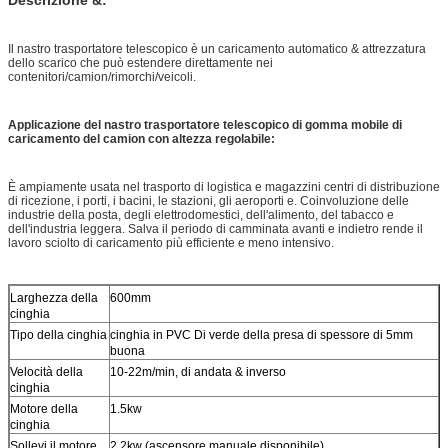
Il nastro trasportatore telescopico è un caricamento automatico & attrezzatura
dello scarico che può estendere direttamente nei
contenitori/camion/rimorchi/veicoli.
Applicazione del nastro trasportatore telescopico di gomma mobile di
caricamento del camion con altezza regolabile:
È ampiamente usata nel trasporto di logistica e magazzini centri di distribuzione
di ricezione, i porti, i bacini, le stazioni, gli aeroporti e. Coinvoluzione delle
industrie della posta, degli elettrodomestici, dell'alimento, del tabacco e
dell'industria leggera. Salva il periodo di camminata avanti e indietro rende il
lavoro sciolto di caricamento più efficiente e meno intensivo.
Larghezza della
600mm
cinghia
Tipo della cinghia
cinghia in PVC Di verde della presa di spessore di 5mm
buona
Velocità della
10-22m/min, di andata & inverso
cinghia
Motore della
1.5kw
cinghia
Sollevi il motore
2.2kw (ascensore manuale disponibile)