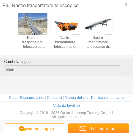
Nastro trasportatore telescopico
Più
rtatori
Nastro
Nastro
Nastro
Sistemi po
ci mobili
trasportatore
trasportatore
trasportatore
resisten
mento del
telescopico
telescopico di
telescopico di
nast
 senza
interurbano
sollevamento
gomma mobile
trasport
 per i
portatile per il
flessibile del rullo
per lo scarico di
dell'abra
ti delle
fertilizzante del
per la consegna
caricamento del
trasport
Cambi la lingua
e dei
carbone
materiale
contenitore di 20ft
portat
tori di
40ft
interurba
Italian
toni
fertiliz
Casa
|
Riguardo a noi
|
Contattici
|
Mappa del sito
|
Politica sulla privacy
Vista da tavolino
Copyright © 2018 - 2026 Gu an Jianneng Trading Co., Ltd.
All rights reserved.
Invia messaggio
Richiedere un