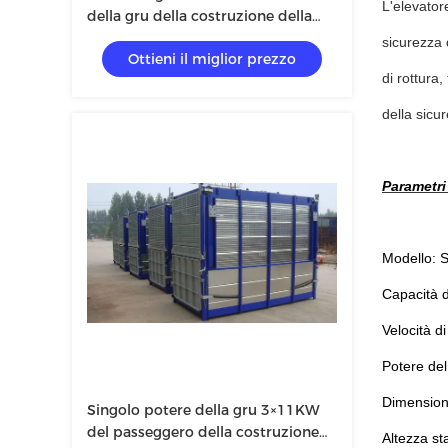
L'elevator
della gru della costruzione della
gabbia 3×1.5×2.2 di 50m
sicurezza 
Ottieni il miglior prezzo
di rottura,
della sicu
Parametri
Modello:
Capacità 
Velocità d
Potere de
Dimensione
Singolo potere della gru 3×11KW
del passeggero della costruzione
Altezza st