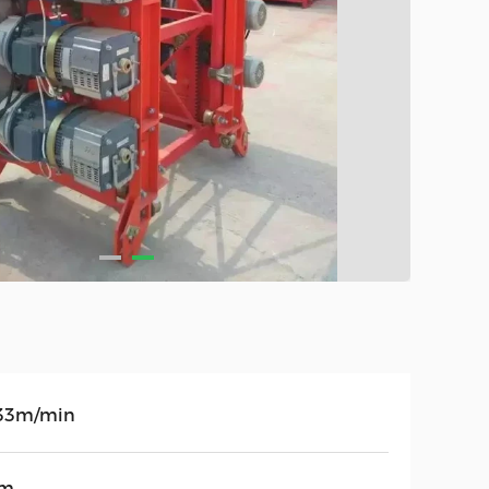
33m/min
0m