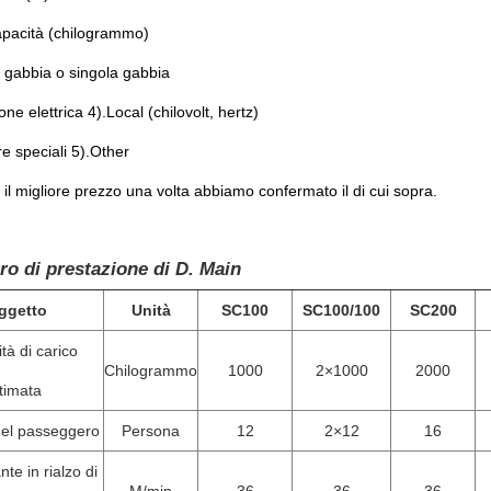
apacità (chilogrammo)
 gabbia o singola gabbia
ne elettrica 4).Local (chilovolt, hertz)
re speciali 5).Other
il migliore prezzo una volta abbiamo confermato il di cui sopra.
o di prestazione di D. Main
ggetto
Unità
SC100
SC100/100
SC200
tà di carico
Chilogrammo
1000
2×1000
2000
timata
el passeggero
Persona
12
2×12
16
te in rialzo di