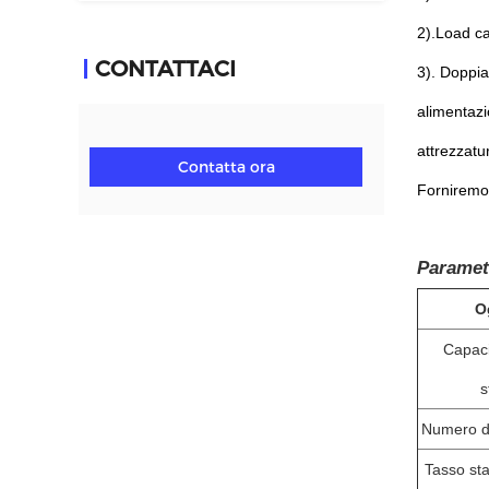
2).Load c
CONTATTACI
3). Doppia
alimentazio
attrezzatu
Contatta ora
Forniremo 
Parametr
O
Capaci
s
Numero d
Tasso stan