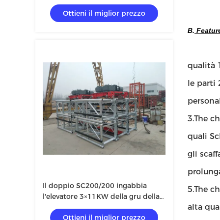
della gabbia SC200
Ottieni il miglior prezzo
B.
Feature
qualità
le parti
personal
3.The ch
quali Sc
gli scaf
prolunga
Il doppio SC200/200 ingabbia
5.The ch
l'elevatore 3×11KW della gru della
alta qua
costruzione
Ottieni il miglior prezzo