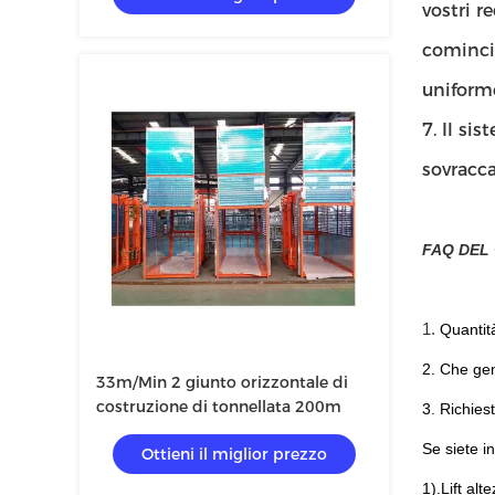
vostri re
cominci
uniform
7. Il si
sovracca
FAQ DEL
1.
Quantit
2. Che gen
33m/Min 2 giunto orizzontale di
costruzione di tonnellata 200m
3. Richiest
Se siete i
Ottieni il miglior prezzo
1).Lift alt