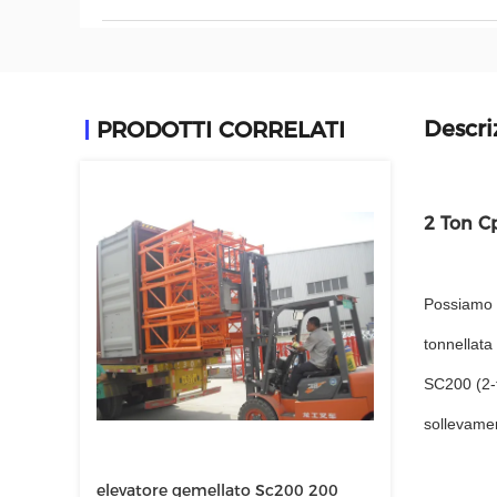
Descri
PRODOTTI CORRELATI
2 Ton Cp
Possiamo o
tonnellata
SC200 (2-t
sollevamen
elevatore gemellato Sc200 200