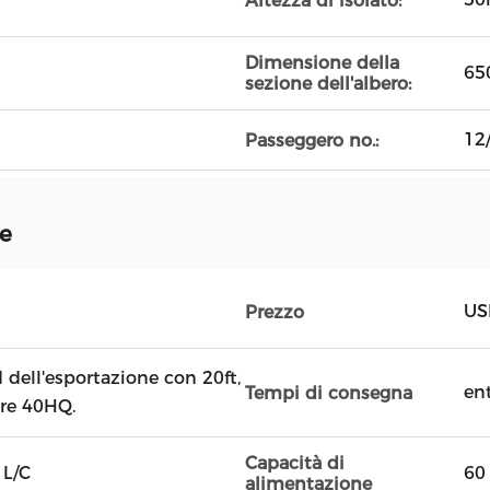
Altezza di isolato:
Dimensione della
65
sezione dell'albero:
12
Passeggero no.:
ne
US
Prezzo
dell'esportazione con 20ft,
ent
Tempi di consegna
ore 40HQ.
Capacità di
 L/C
60
alimentazione