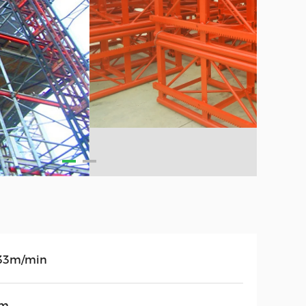
33m/min
0m