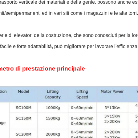
trasporto verticale dei materiali e della gente, possono anche ess
i/semipermanenti ed in vari siti come i magazzini e le alte torri.
rie di elevatori della costruzione, che sono conosciuti per la lor
facile e forte adattabilità, può migliorare per lavorare l'efficienza 
etro di prestazione principale