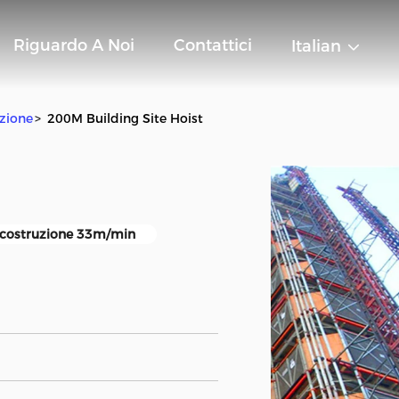
Riguardo A Noi
Contattici
Italian
uzione
>
200M Building Site Hoist
a costruzione 33m/min