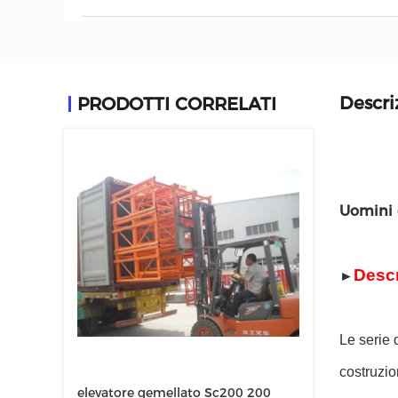
Descri
PRODOTTI CORRELATI
Uomini d
Descr
►
Le serie 
costruzio
elevatore gemellato Sc200 200