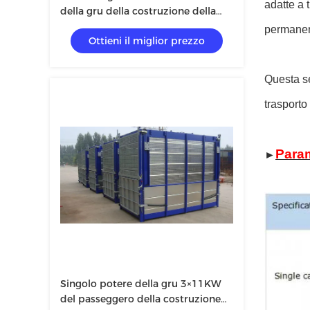
adatte a 
della gru della costruzione della
gabbia 3×1.5×2.2 di 50m
permanent
Ottieni il miglior prezzo
Questa se
trasporto 
Param
►
Singolo potere della gru 3×11KW
del passeggero della costruzione