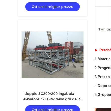
della gabbia SC200
Ottieni il miglior prezzo
►
Perché
1.
Material
2.
Progett
3.
Prezzo 
4.
Dopo-se
Il doppio SC200/200 ingabbia
5.
Gruppo 
l'elevatore 3×11KW della gru della
costruzione
Ottieni il miglior prezzo