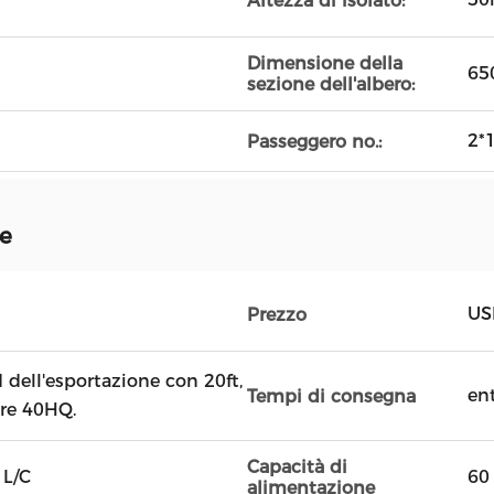
Altezza di isolato:
Dimensione della
65
sezione dell'albero:
2*
Passeggero no.:
ne
US
Prezzo
dell'esportazione con 20ft,
ent
Tempi di consegna
ore 40HQ.
Capacità di
 L/C
60
alimentazione