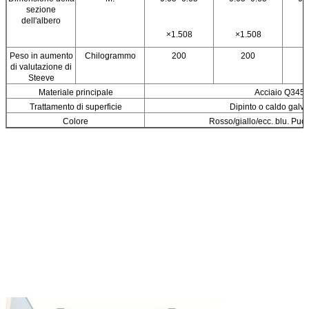
sezione
dell'albero
×1.508
×1.508
×
Peso in aumento
Chilogrammo
200
200
di valutazione di
Steeve
Materiale principale
Acciaio Q345
Trattamento di superficie
Dipinto o caldo galva
Colore
Rosso/giallo/ecc. blu. Pu