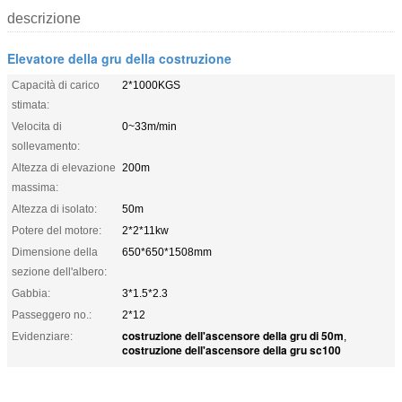
descrizione
Elevatore della gru della costruzione
Capacità di carico
2*1000KGS
stimata:
Velocita di
0~33m/min
sollevamento:
Altezza di elevazione
200m
massima:
Altezza di isolato:
50m
Potere del motore:
2*2*11kw
Dimensione della
650*650*1508mm
sezione dell'albero:
Gabbia:
3*1.5*2.3
Passeggero no.:
2*12
costruzione dell'ascensore della gru di 50m
Evidenziare:
,
costruzione dell'ascensore della gru sc100