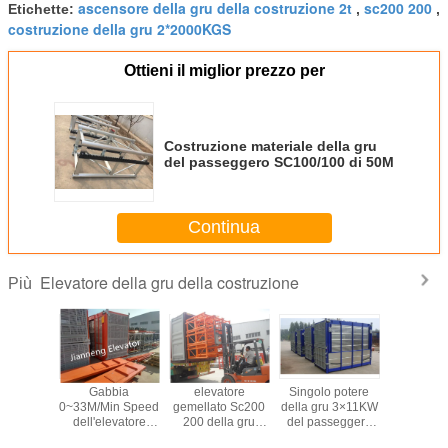
ascensore della gru della costruzione 2t
sc200 200
Etichette:
,
,
costruzione della gru 2*2000KGS
Ottieni il miglior prezzo per
Costruzione materiale della gru
del passeggero SC100/100 di 50M
Continua
Elevatore della gru della costruzione
Più
uzione
Gabbia
elevatore
Singolo potere
200M Bu
le della
0~33M/Min Speed
gemellato Sc200
della gru 3×11KW
Site H
200/200
dell'elevatore
200 della gru
del passeggero
della gru della
della costruzione
della costruzione