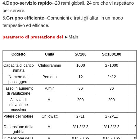
4.
Dopo-servizio rapido
--28 rami globali, 24 ore che vi aspettano
per servire.
5.
Gruppo efficiente
--Comunichi e tratti gli affari in un modo
tempestivo ed efficace.
parametro di prestazione del
►Main
Oggetto
Unità
SC100
SC100/100
Capacità di carico
Chilogrammo
1000
2×1000
stimata
Numero del
Persona
12
2×12
passeggero
Tasso in aumento
M/min
36
36
di valutazione
Altezza di
M.
200
200
elevazione
massima
Potere del motore
Chilowatt
2×11
2×2×11
Dimensione della
M.
3*1.3*2.3
3*1.3*2.3
3*
gabbia
Dimensione della
M.
0.65×0.65
0.65×0.65
0.