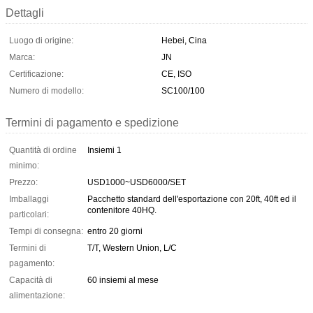
Dettagli
Luogo di origine:
Hebei, Cina
Marca:
JN
Certificazione:
CE, ISO
Numero di modello:
SC100/100
Termini di pagamento e spedizione
Quantità di ordine
Insiemi 1
minimo:
Prezzo:
USD1000~USD6000/SET
Imballaggi
Pacchetto standard dell'esportazione con 20ft, 40ft ed il
contenitore 40HQ.
particolari:
Tempi di consegna:
entro 20 giorni
Termini di
T/T, Western Union, L/C
pagamento:
Capacità di
60 insiemi al mese
alimentazione: