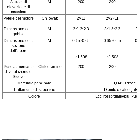
Altezza di
M.
200
200
elevazione di
massimo
Potere del motore
Chilowatt
2×11
2×2×11
Dimensione della
M.
3*1.3*2.3
3*1.3*2.3
3*
gabbia
Dimensione della
M.
0.65×0.65
0.65×0.65
0.
sezione
dell'albero
×1.508
×1.508
×
Peso aumentante
Chilogrammo
200
200
di valutazione di
Steeve
Materiale principale
Q345B d'accia
Trattamento di superficie
Dipinto o caldo galva
Colore
Ecc. rosso/giallo/blu. Pu