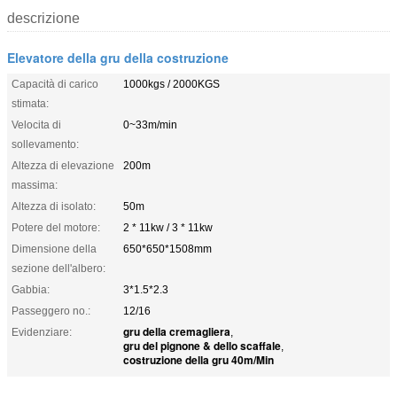
descrizione
Elevatore della gru della costruzione
Capacità di carico
1000kgs / 2000KGS
stimata:
Velocita di
0~33m/min
sollevamento:
Altezza di elevazione
200m
massima:
Altezza di isolato:
50m
Potere del motore:
2 * 11kw / 3 * 11kw
Dimensione della
650*650*1508mm
sezione dell'albero:
Gabbia:
3*1.5*2.3
Passeggero no.:
12/16
gru della cremagliera
Evidenziare:
,
gru del pignone & dello scaffale
,
costruzione della gru 40m/Min