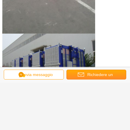
Invia messaggio
Richiedere un
preventivo
ascensore della gru della costruzione 2t
sc200 200
Etichette:
,
,
costruzione della gru 2*2000KGS
Ottieni il miglior prezzo per