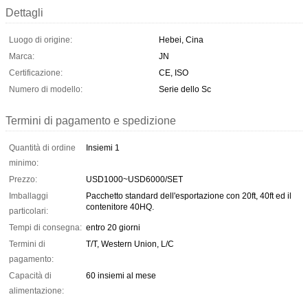
Dettagli
Luogo di origine:
Hebei, Cina
Marca:
JN
Certificazione:
CE, ISO
Numero di modello:
Serie dello Sc
Termini di pagamento e spedizione
Quantità di ordine
Insiemi 1
minimo:
Prezzo:
USD1000~USD6000/SET
Imballaggi
Pacchetto standard dell'esportazione con 20ft, 40ft ed il
contenitore 40HQ.
particolari:
Tempi di consegna:
entro 20 giorni
Termini di
T/T, Western Union, L/C
pagamento:
Capacità di
60 insiemi al mese
alimentazione: